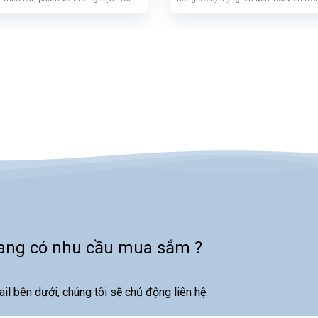
phù hợp cho các ngành
thực phẩm,
mang lại hiệu suất vượt trội so với c
ẩm, hóa chất và vật liệu tiên tiến
.
Thiết bị còn tích hợp tính năng tự dừ
ngưỡng giá trị, căn chỉnh viên thuốc 
quét làm sạch đường di chuyển, đảm
xác và hiệu quả tối ưu. Đây là lựa c
các phòng thí nghiệm cần giải pháp đ
và đáng tin cậy.
ang có nhu cầu mua sắm ?
ail bên dưới, chúng tôi sẽ chủ động liên hệ.