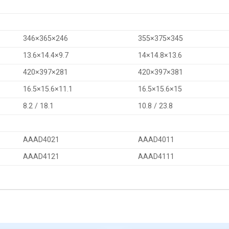
346×365×246
355×375×345
13.6×14.4×9.7
14×14.8×13.6
420×397×281
420×397×381
16.5×15.6×11.1
16.5×15.6×15
8.2 / 18.1
10.8 / 23.8
AAAD4021
AAAD4011
AAAD4121
AAAD4111