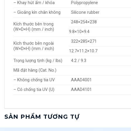
– Khay hút ẩm / khóa
Polypropylene
– Gioăng kín chân không
Silicone rubber
248×254×238
Kích thước bên trong
(W×D×H) (mm / inch)
9.8×10×9.4
322×285×271
Kích thước bên ngoài
(W×D×H) (mm / inch)
12.7×11.2×10.7
Trọng lượng tịnh (kg / lbs)
4.2 / 9.3
Mã đặt hàng (Cat. No.)
– Không chống tia UV
AAAD4001
– Có chống tia UV (U)
AAAD4101
SẢN PHẨM TƯƠNG TỰ