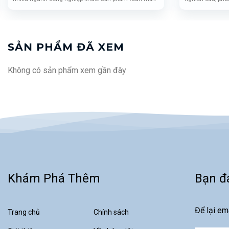
tiêu chuẩn ICH Q1B, mang lại hiệu quả, độ tin cậy và
hiệu suất cao, 
tính an toàn cao.
dược phẩm, mỹ ph
SẢN PHẨM ĐÃ XEM
Không có sản phẩm xem gần đây
Khám Phá Thêm
Bạn đ
Để lại em
Trang chủ
Chính sách