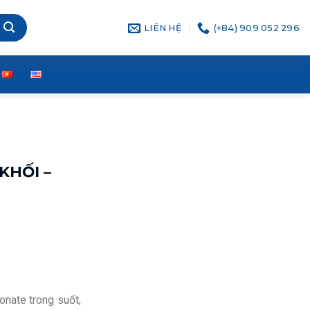
LIÊN HỆ
(+84) 909 052 296
KHỐI –
onate trong suốt,