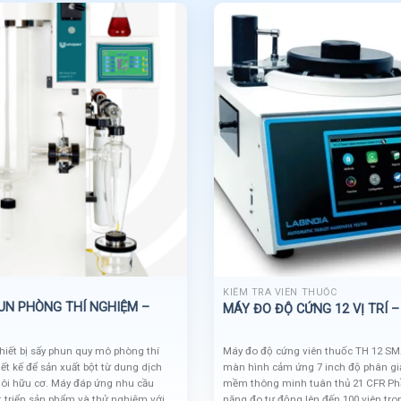
KIỂM TRA VIÊN THUỐC
UN PHÒNG THÍ NGHIỆM –
MÁY ĐO ĐỘ CỨNG 12 VỊ TRÍ –
hiết bị sấy phun quy mô phòng thí
Máy đo độ cứng viên thuốc TH 12 SMA
ết kế để sản xuất bột từ dung dịch
màn hình cảm ứng 7 inch độ phân giả
ôi hữu cơ. Máy đáp ứng nhu cầu
mềm thông minh tuân thủ 21 CFR Ph
t triển sản phẩm và thử nghiệm với
năng đo tự động lên đến 100 viên tro