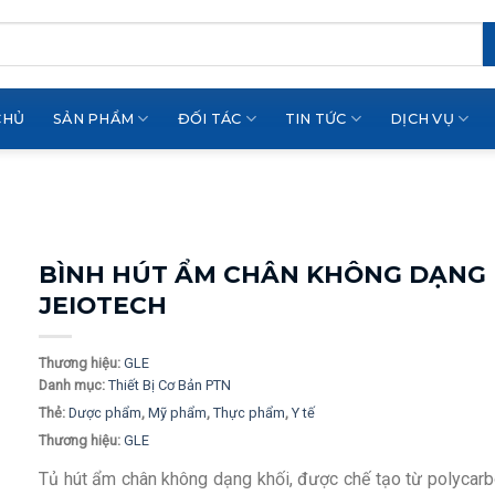
CHỦ
SẢN PHẨM
ĐỐI TÁC
TIN TỨC
DỊCH VỤ
BÌNH HÚT ẨM CHÂN KHÔNG DẠNG 
JEIOTECH
Thương hiệu:
GLE
Danh mục:
Thiết Bị Cơ Bản PTN
Thẻ:
Dược phẩm
,
Mỹ phẩm
,
Thực phẩm
,
Y tế
Thương hiệu:
GLE
Tủ hút ẩm chân không dạng khối, được chế tạo từ polycarb