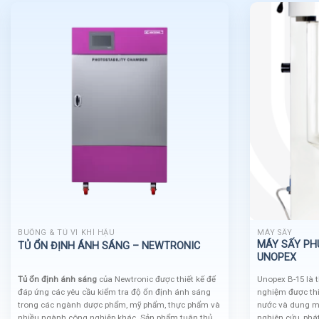
BUỒNG & TỦ VI KHÍ HẬU
MÁY SẤY
MÁY SẤY PH
TỦ ỔN ĐỊNH ÁNH SÁNG – NEWTRONIC
UNOPEX
Tủ ổn định ánh sáng
của Newtronic được thiết kế để
Unopex B-15 là t
đáp ứng các yêu cầu kiểm tra độ ổn định ánh sáng
nghiệm được thi
trong các ngành dược phẩm, mỹ phẩm, thực phẩm và
nước và dung m
nhiều ngành công nghiệp khác. Sản phẩm tuân thủ
nghiên cứu, phá