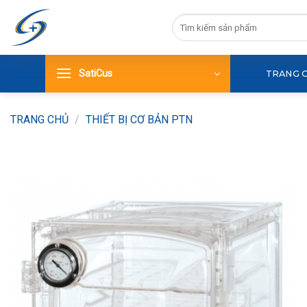
Bỏ
Tìm
qua
sản
nội
phẩm
dung
SatiCus
TRANG 
TRANG CHỦ
/
THIẾT BỊ CƠ BẢN PTN