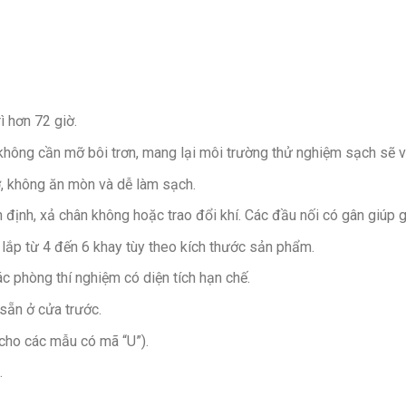
ì hơn 72 giờ.
hông cần mỡ bôi trơn, mang lại môi trường thử nghiệm sạch sẽ và 
ỡ, không ăn mòn và dễ làm sạch.
 định, xả chân không hoặc trao đổi khí. Các đầu nối có gân giúp 
 lắp từ 4 đến 6 khay tùy theo kích thước sản phẩm.
ác phòng thí nghiệm có diện tích hạn chế.
sẵn ở cửa trước.
cho các mẫu có mã “U”).
.