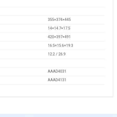
355×374×445
14×14.7×17.5
420×397×491
16.5×15.6×19.3
12.2 / 26.9
AAAD4031
AAAD4131