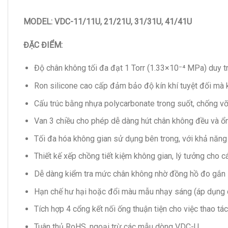
MODEL: VDC-11/11U, 21/21U, 31/31U, 41/41U
ĐẶC ĐIỂM:
Độ chân không tối đa đạt 1 Torr (1.33×10⁻⁴ MPa) duy tr
Ron silicone cao cấp đảm bảo độ kín khí tuyệt đối mà k
Cấu trúc bằng nhựa polycarbonate trong suốt, chống v
Van 3 chiều cho phép dễ dàng hút chân không đều và ổn
Tối đa hóa không gian sử dụng bên trong, với khả năng
Thiết kế xếp chồng tiết kiệm không gian, lý tưởng cho c
Dễ dàng kiểm tra mức chân không nhờ đồng hồ đo gắn 
Hạn chế hư hại hoặc đổi màu mẫu nhạy sáng (áp dụng 
Tích hợp 4 cổng kết nối ống thuận tiện cho việc thao tác
Tuân thủ RoHS, ngoại trừ các mẫu dòng VDC-U.