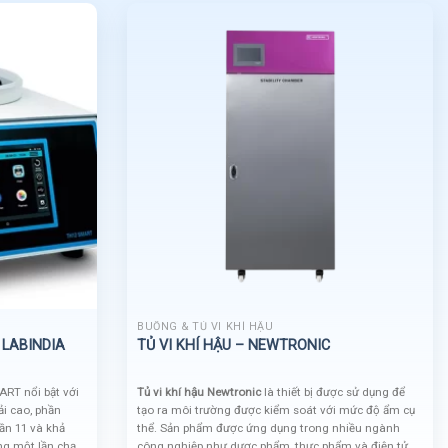
BUỒNG & TỦ VI KHÍ HẬU
 LABINDIA
TỦ VI KHÍ HẬU – NEWTRONIC
RT nổi bật với
Tủ vi khí hậu Newtronic
là thiết bị được sử dụng để
i cao, phần
tạo ra môi trường được kiểm soát với mức độ ẩm cụ
ần 11 và khả
thể. Sản phẩm được ứng dụng trong nhiều ngành
ng một lần chạy,
công nghiệp như dược phẩm, thực phẩm và điện tử,