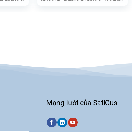
ác model khác.
đáp ứng đầy đủ các điều kiện ICH thời gian thực,
ng khi vượt
trung gian, nghiên cứu bán thấm và tăng tốc. Ngoài
tự động và lưỡi
ra, tủ tương thích với phần mềm 21 CFR Phần 11 hiện
 bảo độ chính
đại.
họn hoàn hảo cho
o lường hiện đại
Mạng lưới của SatiCus