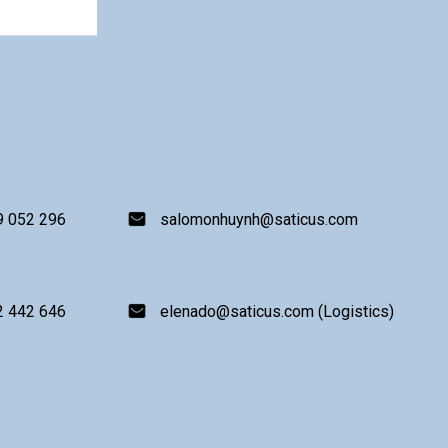
9 052 296
salomonhuynh@saticus.com
2 442 646
elenado@saticus.com (Logistics)