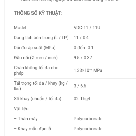
THÔNG SỐ KỸ THUẬT:
Model
VDC-11 / 11U
Dung tích bên trong (L / ft³)
11 / 0.4
Dải đo áp suất (MPa)
0 đến -0.1
Đầu nối (Ø mm / inch)
9.5 / 0.37
Chân không tối đa cho
1.33×10⁻⁴ MPa
phép
Tải trọng tối đa / khay (kg /
3 / 6.6
lbs)
Số khay (chuẩn / tối đa)
02-Thg4
Vật liệu
– Thân máy
Polycarbonate
– Khay mẫu đục lỗ
Polycarbonate