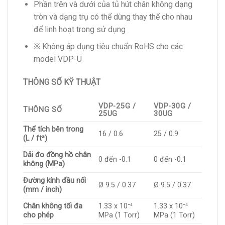
Phần trên và dưới của tủ hút chân không dạng
tròn và dạng trụ có thể dùng thay thế cho nhau
để linh hoạt trong sử dụng
※ Không áp dụng tiêu chuẩn RoHS cho các
model VDP-U
THÔNG SỐ KỸ THUẬT
VDP-25G /
VDP-30G /
THÔNG SỐ
25UG
30UG
Thể tích bên trong
16 / 0.6
25 / 0.9
(L / ft³)
Dải đo đồng hồ chân
0 đến -0.1
0 đến -0.1
không (MPa)
Đường kính đầu nối
Ø 9.5 / 0.37
Ø 9.5 / 0.37
(mm / inch)
Chân không tối đa
1.33 x 10⁻⁴
1.33 x 10⁻⁴
cho phép
MPa (1 Torr)
MPa (1 Torr)