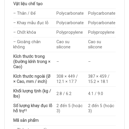
Vật liệu chế tạo
– Thân / Đế
Polycarbonate
Polycarbonate
– Khay mẫu đục lỗ
Polycarbonate
Polycarbonate
– Chốt khóa
Polypropylene
Polypropylene
– Gioăng chân
Cao su
Cao su
không
silicone
silicone
Kích thước trong
(Đường kính trong ×
–
–
Cao)
Kích thước ngoài (Ø
308 × 449 /
387 × 459 /
× Cao, mm / inch)
12.1 × 17.7
15.2 × 18.1
Khối lượng tịnh (kg /
2.8 / 6.2
4.1 / 9.0
lbs)
Số lượng khay đục lỗ
2 đến 5 (hoặc
2 đến 5 (hoặc
hỗ trợ¹⁾
3)
3)
Mã sản phẩm