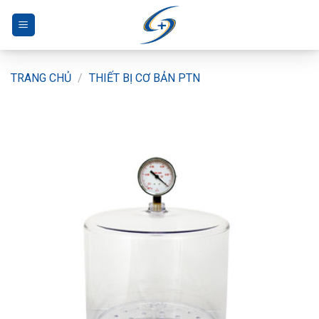
Bỏ
qua
nội
dung
TRANG CHỦ
/
THIẾT BỊ CƠ BẢN PTN