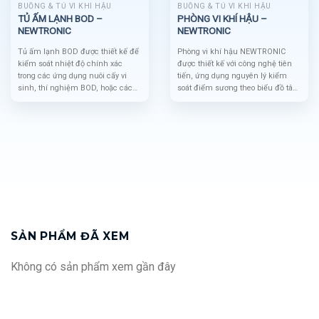
BUỒNG & TỦ VI KHÍ HẬU
BUỒNG & TỦ VI KHÍ HẬU
TỦ ẤM LẠNH BOD –
PHÒNG VI KHÍ HẬU –
NEWTRONIC
NEWTRONIC
Tủ ấm lạnh BOD được thiết kế để
Phòng vi khí hậu NEWTRONIC
kiểm soát nhiệt độ chính xác
được thiết kế với công nghệ tiên
trong các ứng dụng nuôi cấy vi
tiến, ứng dụng nguyên lý kiểm
sinh, thí nghiệm BOD, hoặc các
soát điểm sương theo biểu đồ tâm
mục đích nghiên cứu khoa học,
lý (Psychrometric Chart). Đây là
đáp ứng các tiêu chuẩn nghiêm
giải pháp tối ưu cho việc kiểm tra
ngặt của ngành.
và duy trì điều kiện độ ẩm trong
nhiều ngành công nghiệp, bao
gồm dược phẩm, thực phẩm, và
mỹ phẩm.
SẢN PHẨM ĐÃ XEM
Không có sản phẩm xem gần đây