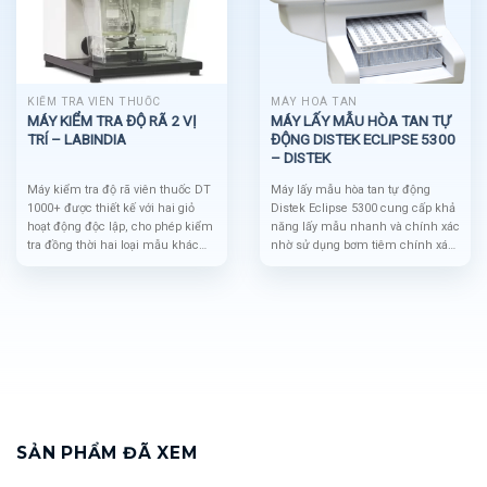
KIỂM TRA VIÊN THUỐC
MÁY HOÀ TAN
MÁY KIỂM TRA ĐỘ RÃ 2 VỊ
MÁY LẤY MẪU HÒA TAN TỰ
TRÍ – LABINDIA
ĐỘNG DISTEK ECLIPSE 5300
– DISTEK
Máy kiểm tra độ rã viên thuốc DT
Máy lấy mẫu hòa tan tự động
1000+ được thiết kế với hai giỏ
Distek Eclipse 5300 cung cấp khả
hoạt động độc lập, cho phép kiểm
năng lấy mẫu nhanh và chính xác
tra đồng thời hai loại mẫu khác
nhờ sử dụng bơm tiêm chính xác.
nhau, tối ưu hóa hiệu suất và thời
Bằng cách loại bỏ van và bơm
gian. Thiết bị tích hợp các tính
xoay, đồng thời tối ưu hóa lộ trình
năng hiện đại như cảm biến
mẫu với thể tích bên trong tối
nhiệt độ chính xác, ghi thời gian
thiểu chỉ 4.5 mL, độ tin cậy của
rã tự động cho từng viên, và lưu
máy được nâng cao và nguy cơ
trữ tới 20 phương pháp, đảm bảo
nhiễm chéo mẫu được giảm
độ chính xác và hiệu quả trong
thiểu. Để tiết kiệm chi phí khi lấy
kiểm soát chất lượng.
mẫu từ hai bồn hòa tan, có thể
thêm một bộ lấy mẫu phụ với chi
phí thấp hơn, cho phép cả hai bồn
hoạt động cùng phương pháp
SẢN PHẨM ĐÃ XEM
hoặc phương pháp khác nhau.
Ngoài ra, bộ thay lọc tích hợp tùy