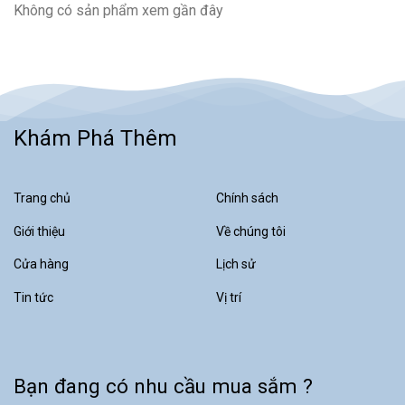
Không có sản phẩm xem gần đây
chọn giúp thay thế quy trình lọc
thủ công phức tạp và tiết kiệm
không gian so với các thiết bị lọc
tự động độc lập.
Khám Phá Thêm
Trang chủ
Chính sách
Giới thiệu
Về chúng tôi
Cửa hàng
Lịch sử
Tin tức
Vị trí
Bạn đang có nhu cầu mua sắm ?