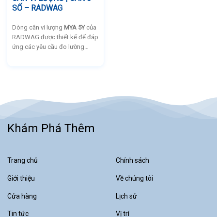
SỐ – RADWAG
Dòng cân vi lượng
MYA 5Y
của
RADWAG được thiết kế để đáp
ứng các yêu cầu đo lường
chính xác cao trong phòng thí
nghiệm và công nghiệp. Với độ
đọc từ
1 µg
và tải trọng tối đa
lên đến
52 g
, dòng cân này phù
hợp cho nhiều ứng dụng khác
nhau.
Khám Phá Thêm
Trang chủ
Chính sách
Giới thiệu
Về chúng tôi
Cửa hàng
Lịch sử
Tin tức
Vị trí