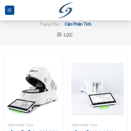
Bỏ
qua
nội
Trang Chủ
/
Cân Phân Tích
dung
LỌC
CÂN PHÂN TÍCH
CÂN PHÂN TÍCH