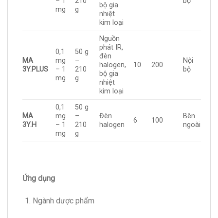
– 1
210
bộ
bộ gia
mg
g
nhiệt
kim loại
Nguồn
phát IR,
0,1
50 g
đèn
MA
mg
–
Nội
halogen,
10
200
3Y.PLUS
– 1
210
bộ
bộ gia
mg
g
nhiệt
kim loại
0,1
50 g
MA
mg
–
Đèn
Bên
6
100
3Y.H
– 1
210
halogen
ngoài
mg
g
Ứng dụng
Ngành dược phẩm