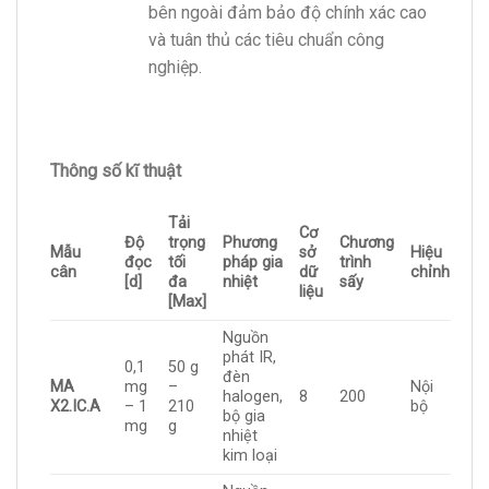
bên ngoài đảm bảo độ chính xác cao
và tuân thủ các tiêu chuẩn công
nghiệp.
Thông số kĩ thuật
Tải
Cơ
Độ
trọng
Phương
Chương
Mẫu
sở
Hiệu
đọc
tối
pháp gia
trình
cân
dữ
chỉnh
[d]
đa
nhiệt
sấy
liệu
[Max]
Nguồn
phát IR,
0,1
50 g
đèn
MA
mg
–
Nội
halogen,
8
200
X2.IC.A
– 1
210
bộ
bộ gia
mg
g
nhiệt
kim loại