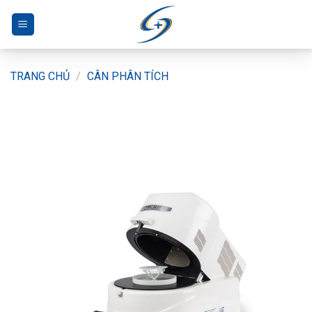
Bỏ
qua
nội
dung
TRANG CHỦ
/
CÂN PHÂN TÍCH