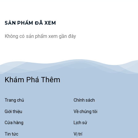
nghiệm. Với khả năng khôi phục
tự động và phần mềm thông
minh, đây là giải pháp lý tưởng
cho các phòng thí nghiệm dược
phẩm.
SẢN PHẨM ĐÃ XEM
Không có sản phẩm xem gần đây
Khám Phá Thêm
Trang chủ
Chính sách
Giới thiệu
Về chúng tôi
Cửa hàng
Lịch sử
Tin tức
Vị trí