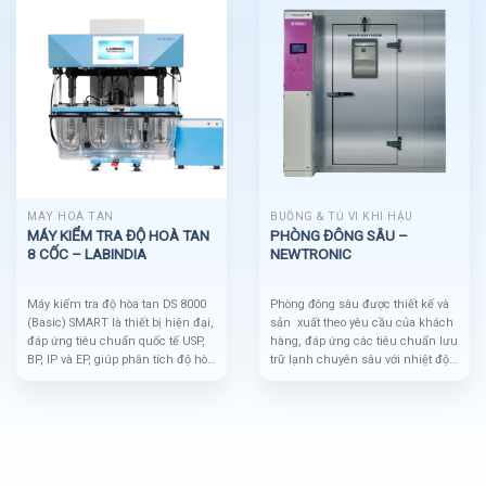
MÁY HOÀ TAN
BUỒNG & TỦ VI KHÍ HẬU
MÁY KIỂM TRA ĐỘ HOÀ TAN
PHÒNG ĐÔNG SÂU –
8 CỐC – LABINDIA
NEWTRONIC
Máy kiểm tra độ hòa tan DS 8000
Phòng đông sâu được thiết kế và
(Basic) SMART là thiết bị hiện đại,
sản xuất theo yêu cầu của khách
đáp ứng tiêu chuẩn quốc tế USP,
hàng, đáp ứng các tiêu chuẩn lưu
BP, IP và EP, giúp phân tích độ hòa
trữ lạnh chuyên sâu với nhiệt độ
tan của thuốc với độ chính xác
cực thấp.
cao. Thiết bị được trang bị bồn
chứa cấu hình 6+2, bộ phân phối
viên nén tự động, và cảm biến
nhiệt độ kỹ thuật số, đảm bảo
kiểm soát chặt chẽ quá trình thử