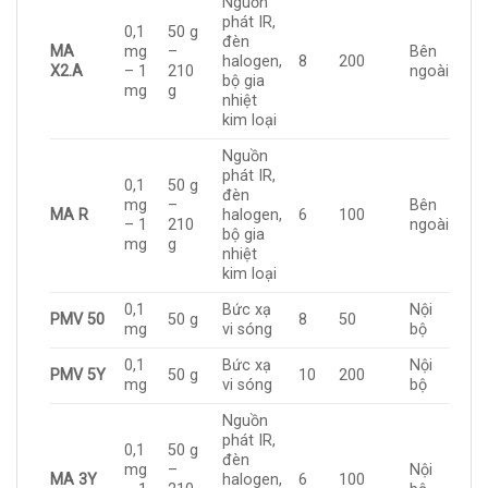
Nguồn
phát IR,
0,1
50 g
đèn
MA
mg
–
Bên
halogen,
8
200
X2.A
– 1
210
ngoài
bộ gia
mg
g
nhiệt
kim loại
Nguồn
phát IR,
0,1
50 g
đèn
mg
–
Bên
MA R
halogen,
6
100
– 1
210
ngoài
bộ gia
mg
g
nhiệt
kim loại
0,1
Bức xạ
Nội
PMV 50
50 g
8
50
mg
vi sóng
bộ
0,1
Bức xạ
Nội
PMV 5Y
50 g
10
200
mg
vi sóng
bộ
Nguồn
phát IR,
0,1
50 g
đèn
mg
–
Nội
MA 3Y
halogen,
6
100